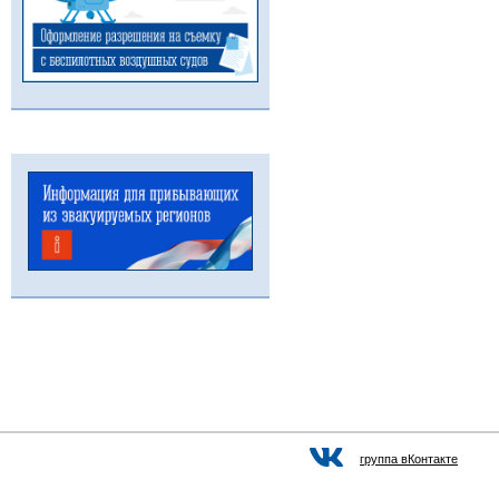
группа вКонтакте