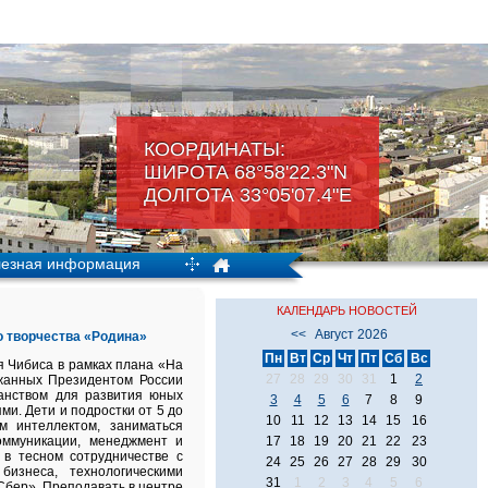
КООРДИНАТЫ:
ШИРОТА 68°58'22.3"N
ДОЛГОТА 33°05'07.4"Е
езная информация
КАЛЕНДАРЬ НОВОСТЕЙ
<<
Август 2026
о творчества «Родина»
Пн
Вт
Ср
Чт
Пт
Сб
Вс
я Чибиса в рамках плана «На
27
28
29
30
31
1
2
жанных Президентом России
ранством для развития юных
3
4
5
6
7
8
9
и. Дети и подростки от 5 до
10
11
12
13
14
15
16
м интеллектом, заниматься
оммуникации, менеджмент и
17
18
19
20
21
22
23
 в тесном сотрудничестве с
24
25
26
27
28
29
30
изнеса, технологическими
31
1
2
3
4
5
6
Сбер». Преподавать в центре