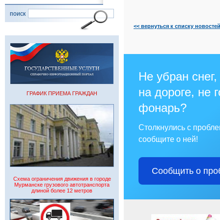
поиск
<< вернуться к списку новосте
Не убран снег,
на дороге, не 
ГРАФИК ПРИЕМА ГРАЖДАН
фонарь?
Столкнулись с пробл
сообщите о ней!
Сообщить о про
Схема ограничения движения в городе
Мурманске грузового автотранспорта
длиной более 12 метров