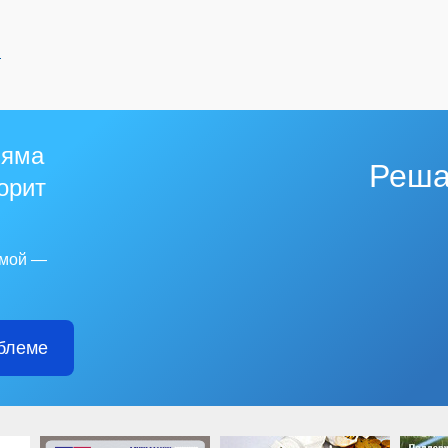
й
 яма
Реша
горит
емой —
блеме