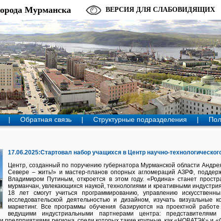
города Мурманска
ВЕРСИЯ ДЛЯ СЛАБОВИДЯЩИХ
|
Обратная связь
|
Структурные подразделения
|
Пол
17.06.2025:Стартовал набор учащихся в Центр научно-технологическог
Центр, созданный по поручению губернатора Мурманской области Андре
Севере – жить!» и мастер-планов опорных агломераций АЗРФ, поддер
Владимиром Путиным, откроется в этом году. «Родина» станет прост
мурманчан, увлекающихся наукой, технологиями и креативными индустриям
18 лет смогут учиться программированию, управлению искусственны
исследовательской деятельностью и дизайном, изучать визуальные к
маркетинг. Все программы обучения базируются на проектной работе
ведущими индустриальными партнерами центра: представителями б
предприятиями региона, среди которых такие крупные, как «НОВАТЭК» и «