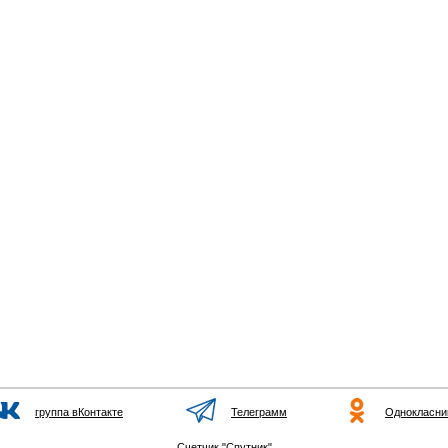
группа вКонтакте
Телеграмм
Однокласни
Счетчик "Спутник"