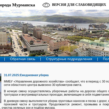
города Мурманска
ВЕРСИЯ ДЛЯ СЛАБОВИДЯЩИХ
|
Обратная связь
|
Структурные подразделения
|
Пол
31.07.2025:Ежедневная уборка
ММБУ «Управление дорожного хозяйства» сообщает, что в период с 30 п
сети областного центра вывезено 30 кубометров смета.
В ночную смену осуществлялись уборочные работы на дорогах общего п
тротуарах и внутриквартальных проездах, включающие в себя подметание,
В дневную смену выполняется уборка грунтовых наносов и песка с дорог,
проезжей части и тротуаров. Продолжается ремонт, промывка и покр
, очистка зеленых зон и подбор мусора.