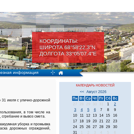
КООРДИНАТЫ:
ШИРОТА 68°58'22.3"N
ДОЛГОТА 33°05'07.4"Е
езная информация
КАЛЕНДАРЬ НОВОСТЕЙ
<<
Август 2026
Пн
Вт
Ср
Чт
Пт
Сб
Вс
о 31 июля с улично-дорожной
27
28
29
30
31
1
2
3
4
5
6
7
8
9
ользования, в том числе на
10
11
12
13
14
15
16
 сгребание и вывоз смета.
17
18
19
20
21
22
23
 вакуумная уборка и промывка
24
25
26
27
28
29
30
аска дорожных ограждений,
31
1
2
3
4
5
6