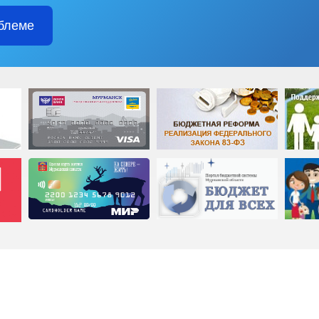
блеме