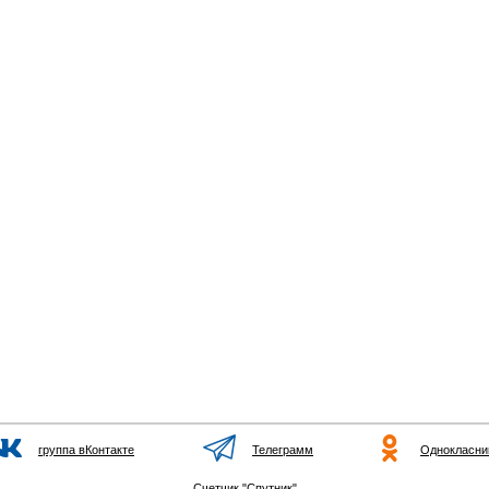
группа вКонтакте
Телеграмм
Однокласни
Счетчик "Спутник"