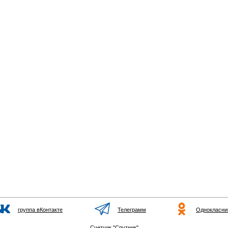
группа вКонтакте
Телеграмм
Однокласни
Счетчик "Спутник"