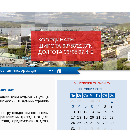
КООРДИНАТЫ:
ШИРОТА 68°58'22.3"N
ДОЛГОТА 33°05'07.4"Е
езная информация
КАЛЕНДАРЬ НОВОСТЕЙ
<<
Август 2026
изнутри»
Пн
Вт
Ср
Чт
Пт
Сб
Вс
нении зоны отдыха на улице
27
28
29
30
31
1
2
экскурсии в Администрацию
3
4
5
6
7
8
9
10
11
12
13
14
15
16
 ее руководством школьники
бращениями граждан, отдела
17
18
19
20
21
22
23
ерии, юридического отдела,
24
25
26
27
28
29
30
31
1
2
3
4
5
6