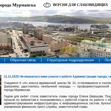
города Мурманска
ВЕРСИЯ ДЛЯ СЛАБОВИДЯЩИХ
|
Обратная связь
|
Структурные подразделения
|
Пол
11.11.2025:Четвероклассники узнали о работе Администрации города «
Учащиеся 4 «А» класса мурманской школы № 31, отличившиеся в озеле
Шабалина, удостоились необычной награды — профориентационной 
города Мурманска.
Гидом для ребят стала заместитель главы города Елена Ширшова. Под
прошли по кабинетам и познакомились с работой отдела по работе с о
администрирования инфраструктуры и информационных систем, бухгалт
управления финансов, пресс-службы, заместителей главы.