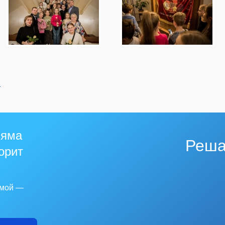
й
 яма
Реша
горит
емой —