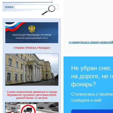
поиск
<< вернуться к списку новосте
ГРАФИК ПРИЕМА ГРАЖДАН
Не убран снег,
на дороге, не 
фонарь?
Схема ограничения движения в городе
Столкнулись с пробл
Мурманске грузового автотранспорта
длиной более 12 метров
сообщите о ней!