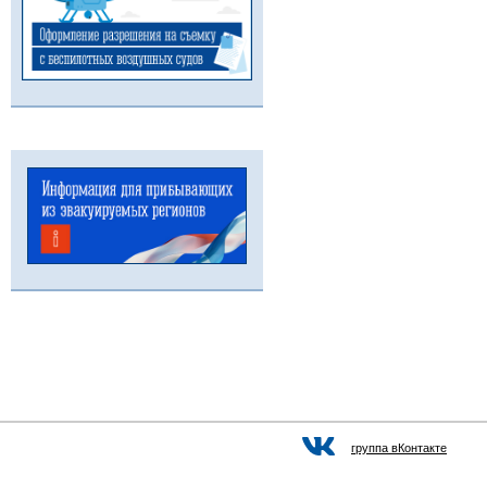
группа вКонтакте