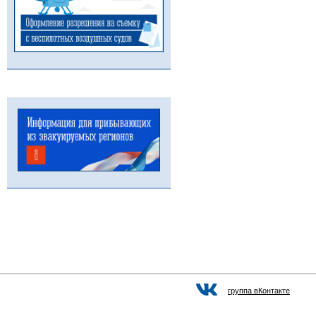
группа вКонтакте