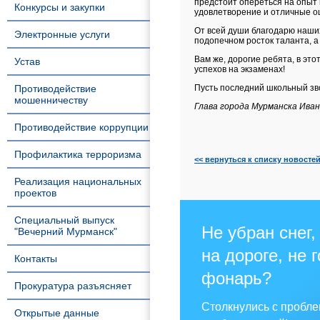
предстоит опереться на опыт ш
Конкурсы и закупки
удовлетворение и отличные оц
От всей души благодарю наших
Электронные услуги
подопечном росток таланта, а
Вам же, дорогие ребята, в эт
Устав
успехов на экзаменах!
Противодействие
Пусть последний школьный зво
мошенничеству
Глава города Мурманска Иван
Противодействие коррупции
Профилактика терроризма
<< вернуться к списку новосте
Реализация национальных
проектов
Специальный выпуск
Не убран снег,
"Вечерний Мурманск"
на дороге, не 
Контакты
фонарь?
Прокуратура разъясняет
Столкнулись с пробл
Открытые данные