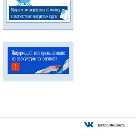
группа вКонтакте