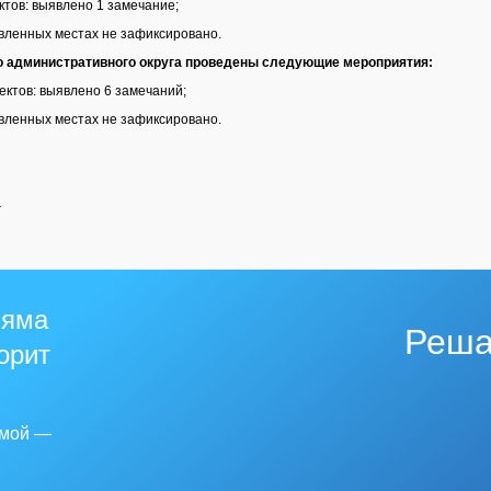
тов: выявлено 1 замечание;
овленных местах не зафиксировано.
о административного округа проведены следующие мероприятия:
ктов: выявлено 6 замечаний;
овленных местах не зафиксировано.
й
 яма
Реша
горит
емой —