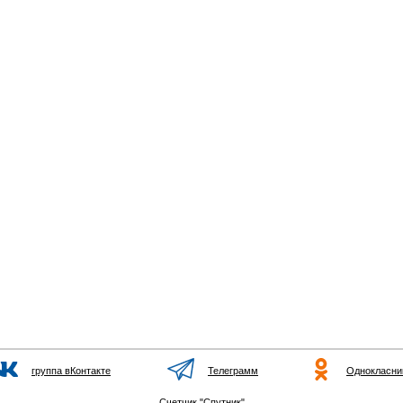
группа вКонтакте
Телеграмм
Однокласни
Счетчик "Спутник"