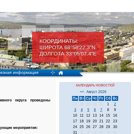
КООРДИНАТЫ:
ШИРОТА 68°58'22.3"N
ДОЛГОТА 33°05'07.4"Е
езная информация
КАЛЕНДАРЬ НОВОСТЕЙ
<<
Август 2026
Пн
Вт
Ср
Чт
Пт
Сб
Вс
ивного округа проведены
27
28
29
30
31
1
2
3
4
5
6
7
8
9
10
11
12
13
14
15
16
17
18
19
20
21
22
23
24
25
26
27
28
29
30
дующие мероприятия:
31
1
2
3
4
5
6