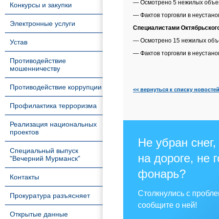
— Осмотрено 5 нежилых объек
Конкурсы и закупки
— Фактов торговли в неустан
Электронные услуги
Специалистами Октябрьског
— Осмотрено 15 нежилых объе
Устав
— Фактов торговли в неустан
Противодействие
мошенничеству
Противодействие коррупции
<< вернуться к списку новосте
Профилактика терроризма
Реализация национальных
проектов
Не убран снег,
Специальный выпуск
на дороге, не 
"Вечерний Мурманск"
фонарь?
Контакты
Столкнулись с пробл
Прокуратура разъясняет
сообщите о ней!
Открытые данные