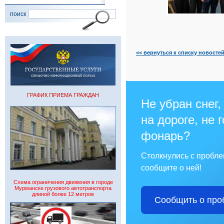
поиск
<< вернуться к списку новосте
ГРАФИК ПРИЕМА ГРАЖДАН
Не убран снег,
на дороге, не 
фонарь?
Столкнулись с пробл
сообщите о ней!
Схема ограничения движения в городе
Мурманске грузового автотранспорта
длиной более 12 метров
Сообщить о про