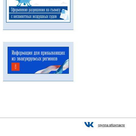
группа вКонтакте