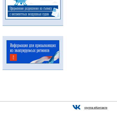
группа вКонтакте