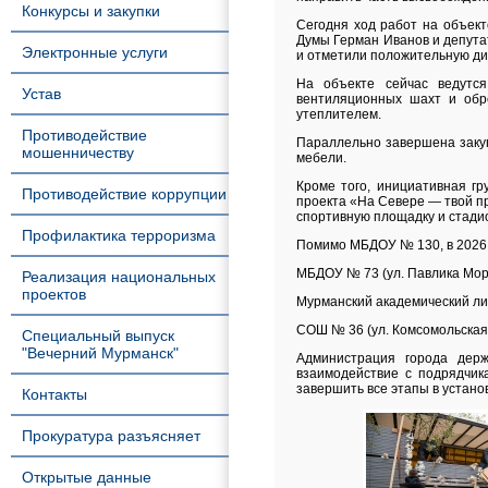
Конкурсы и закупки
Сегодня ход работ на объект
Думы Герман Иванов и депута
Электронные услуги
и отметили положительную ди
На объекте сейчас ведутс
Устав
вентиляционных шахт и обр
утеплителем.
Противодействие
Параллельно завершена закуп
мошенничеству
мебели.
Кроме того, инициативная г
Противодействие коррупции
проекта «На Севере — твой п
спортивную площадку и стадио
Профилактика терроризма
Помимо МБДОУ № 130, в 2026 
МБДОУ № 73 (ул. Павлика Мор
Реализация национальных
проектов
Мурманский академический лиц
СОШ № 36 (ул. Комсомольская
Специальный выпуск
"Вечерний Мурманск"
Администрация города держ
взаимодействие с подрядчик
завершить все этапы в устано
Контакты
Прокуратура разъясняет
Открытые данные