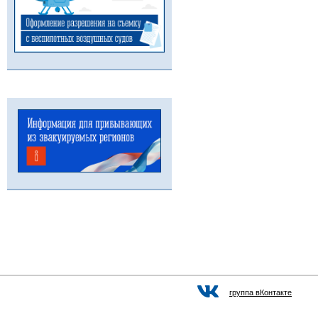
группа вКонтакте