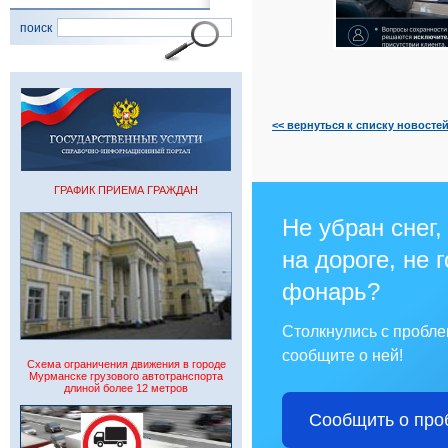
поиск
<< вернуться к списку новосте
ГРАФИК ПРИЕМА ГРАЖДАН
Не убран снег,
на дороге, не 
фонарь?
Столкнулись с пробл
сообщите о ней!
Схема ограничения движения в городе
Мурманске грузового автотранспорта
длиной более 12 метров
Сообщить о про