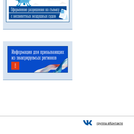
группа вКонтакте