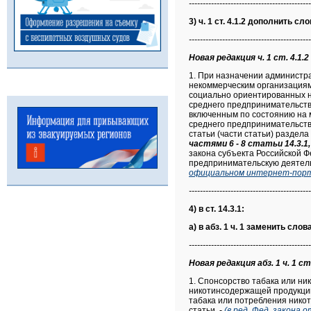
--------------------------------------------
3) ч. 1 ст. 4.1.2 дополнить сл
--------------------------------------------
Новая редакция ч. 1 ст. 4.1.2
1. При назначении администр
некоммерческим организациям
социально ориентированных н
среднего предпринимательств
включенным по состоянию на 
среднего предпринимательств
статьи (части статьи) раздела
частями 6 - 8 статьи 14.3.1
закона субъекта Российской 
предпринимательскую деятель
официальном интернет-порта
--------------------------------------------
4) в ст. 14.3.1:
а) в абз. 1 ч. 1 заменить слов
--------------------------------------------
Новая редакция абз. 1 ч. 1 ст
1. Спонсорство табака или н
никотинсодержащей продукции
табака или потребления нико
статьи, -
(в ред. Фед. закона