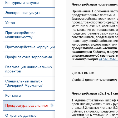
Конкурсы и закупки
Новая редакция примечания к 
Примечание. Положение части
Электронные услуги
предусмотренные частями 3.1 
благоустройства территории,
Устав
проезд транспортного средст
местного значения, частным 
пользования регионального, 
Противодействие
предусмотренные законами су
мошенничеству
собственником, владельцем зе
правонарушений работающими
киносъемки, видеозаписи, или
Противодействие коррупции
предусмотренные частями 6 -
настоящего Кодекса, в слу
информационной системы м
Профилактика терроризма
идентификации
.
(в ред. Фед
--------------------------------------------
Реализация национальных
проектов
2) в ч. 1 ст. 3.5:
а) абз. 1 дополнить словами;
Специальный выпуск
"Вечерний Мурманск"
--------------------------------------------
Новая редакция абз. 1 ч. 1 ст
Контакты
1. Административный штраф является денежным взысканием, выражается в рублях и устанавливается для граждан в размере, не превышающем пяти тысяч рублей, а в случаях, предусмотренных частью 2 статьи 6.23, частями 5 и 7 статьи 6.35, частями 3, 5 и 6 статьи 8.2, частью 4 статьи 8.2.3, статьей 18.7, частью 2 статьи 19.15.1, частью 2 статьи 19.15.2 настоящего Кодекса, - семи тысяч рублей, в случаях, предусмотренных частью 2 статьи 5.61, частями 6, 8 - 10 статьи 6.35, статьями 7.1, 7.2, частью 1 статьи 8.2.2, частями 5 и 6 статьи 8.2.3, частью 3 статьи 8.42, частями 1, 2, 3 и 4 статьи 9.23, частью 2 статьи 10.7, частью 1 статьи 11.7, частью 1 статьи 11.8, частью 4 статьи 11.14.3, частями 5 и 7 статьи 12.9, частью 3 статьи 12.12, частями 4 и 5 статьи 12.15, частями 3, 3.1, 7 и 8 статьи 12.16, частями 2 и 3 статьи 12.17, частями 9 и 11 статьи 12.21.1, статьей 12.21.3, частью 1 статьи 12.24, частями 2 и 4 статьи 12.25, частью 10 статьи 13.11, частями 2 и 6 статьи 13.12, статьями 13.12.2, 13.14, 13.14.1, частями 4 и 5 статьи 13.19.5, частями 4 и 5 статьи 13.19.6, частью 1.1 статьи 13.31, частью 1 статьи 13.35, частью 2 статьи 13.36, частью 2 статьи 13.39, частью 4 статьи 13.42, частью 4 статьи 13.43, частью 2 статьи 13.44, частью 1 статьи 13.45, частями 3 и 4 статьи 14.4.1, частями 13, 15, 18 и 20 статьи 14.51, частью 6.4 статьи 15.25, частью 2 статьи 18.14, частью 7 статьи 19.4, частью 10 статьи 19.5, частью 1 статьи 19.12, частью 4.3 статьи 20.8, статьей 20.10, частью 4 статьи 20.12, частью 1.1 статьи 20.16, частью 2 статьи 20.17, частью 2 статьи 20.30 настоящего Кодекса, - десяти тысяч рублей, в случаях, предусмотренных статьями 5.20, 5.66, частями 11 и 12 статьи 6.35, частью 1 статьи 7.19, статьей 7.20, частью 3.1 статьи 8.2, частью 2 статьи 8.2.2, частью 2 статьи 8.52, частью 1 статьи 8.53, частью 3 статьи 10.6, частью 2 статьи 11.8, частью 1 статьи 12.7, частями 1 и 2 статьи 13.11, частью 1 статьи 14.10, частями 7 и 21 статьи 14.51, статьями 18.6, 18.20, частью 1 статьи 20.4, частью 3 статьи 20.30, статьей 20.33, частью 3 статьи 21.5 настоящего Кодекса, - пятнадцати тысяч рублей, в случаях, предусмотренных статьями 5.10, 5.12, 5.35.1, частью 3 статьи 8.2.2, частью 1 статьи 8.8, частью 4 статьи 8.42, частью 1.1 статьи 11.7, частью 3 статьи 11.8, частью 7 статьи 13.12, частью 2 статьи 13.35, частью 4.1 статьи 
Прокуратура разъясняет
Открытые данные