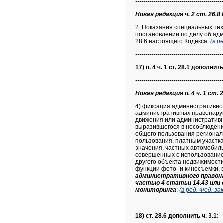
--------------------------------------------
Новая редакция ч. 2 ст. 26.8 
2. Показания специальных те
постановлении по делу об ад
28.6 настоящего Кодекса.
(в р
--------------------------------------------
17) п. 4 ч. 1 ст. 28.1 дополни
--------------------------------------------
Новая редакция п. 4 ч. 1 ст. 
4) фиксация административно
административных правонаруше
движения или административн
выразившегося в несоблюдени
общего пользования регионал
пользования, платным участк
значения, частных автомобил
совершенных с использование
другого объекта недвижимост
функции фото- и киносъемки, 
административного правонар
частью 4 статьи 14.43 или
мониторинга
;
(в ред. Фед. 
--------------------------------------------
18) ст. 28.6 дополнить ч. 3.1: