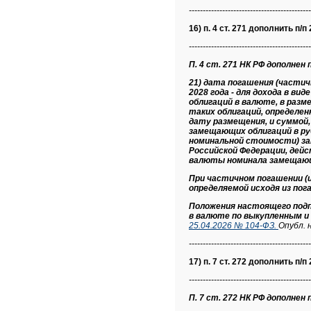
--------------------------------------------
16) п. 4 ст. 271 дополнить п/п 
--------------------------------------------
П. 4 ст. 271 НК РФ дополнен п
21) дата погашения (частич
2028 года - для дохода в 
облигаций в валюте, в раз
таких облигаций, определен
дату размещения, и суммой
замещающих облигаций в р
номинальной стоимости) за
Российской Федерации, дей
валюты номинала замещающи
При частичном погашении (
определяемой исходя из по
Положения настоящего под
в валюте по выкупленным и
25.04.2026 № 104-ФЗ.
Опубл. 
--------------------------------------------
17) п. 7 ст. 272 дополнить п/п 
--------------------------------------------
П. 7 ст. 272 НК РФ дополнен п