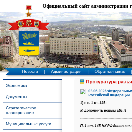
Официальный сайт администрации 
Новости
|
Администрация
|
Обратная связь
Прокуратура разъя
Экономика
03.06.2026:Федеральным
Российской Федерации
Документы
1) в п. 1 ст. 145:
Стратегическое
а) дополнить новым абз. 8:
планирование
--------------------------------------------
Муниципальные услуги
П. 1 ст. 145 НК РФ дополнен н