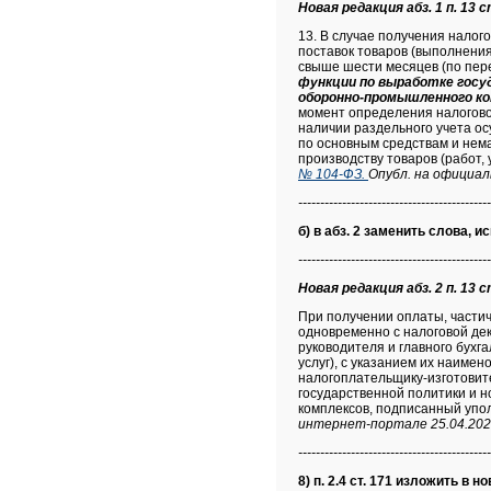
Новая редакция абз. 1 п. 13 с
13. В случае получения налог
поставок товаров (выполнения
свыше шести месяцев (по пе
функции по выработке госу
оборонно-промышленного ко
момент определения налоговой
наличии раздельного учета ос
по основным средствам и нем
производству товаров (работ, 
№ 104-ФЗ.
Опубл. на официал
--------------------------------------------
б) в абз. 2 заменить слова, 
--------------------------------------------
Новая редакция абз. 2 п. 13 с
При получении оплаты, частич
одновременно с налоговой дек
руководителя и главного бухг
услуг), с указанием их наиме
налогоплательщику-изготови
государственной политики и 
комплексов, подписанный упо
интернет-портале 25.04.202
--------------------------------------------
8) п. 2.4 ст. 171 изложить в н