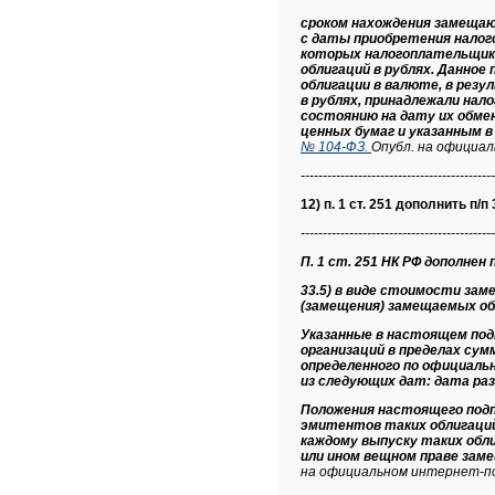
сроком нахождения замещаю
с даты приобретения налог
которых налогоплательщико
облигаций в рублях. Данное
облигации в валюте, в рез
в рублях, принадлежали на
состоянию на дату их обме
ценных бумаг и указанным в
№ 104-ФЗ.
Опубл. на официал
--------------------------------------------
12) п. 1 ст. 251 дополнить п/п 
--------------------------------------------
П. 1 ст. 251 НК РФ дополнен п/
33.5) в виде стоимости за
(замещения) замещаемых об
Указанные в настоящем под
организаций в пределах су
определенного по официаль
из следующих дат: дата ра
Положения настоящего под
эмитентов таких облигаций
каждому выпуску таких обл
или ином вещном праве зам
на официальном интернет-по