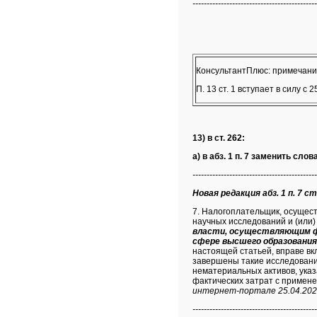
--------------------------------------------
КонсультантПлюс: примечани
П. 13 ст. 1 вступает в силу с 2
13) в ст. 262:
а) в абз. 1 п. 7 заменить слов
--------------------------------------------
Новая редакция абз. 1 п. 7 ст
7. Налогоплательщик, осущес
научных исследований и (или)
власти, осуществляющим фу
сфере высшего образования
настоящей статьей, вправе вк
завершены такие исследовани
нематериальных активов, указ
фактических затрат с примене
интернет-портале 25.04.202
--------------------------------------------