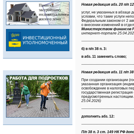
Новая редакция абз. 20 п/п 12.
услуг, не указанных в абзац
условии, что такие услуги не
Федеральным законом от 2 ав
о внесении изменений в отде
Министерством финансов Р
интернет-портале 25.04.202
--------------------------------------------
б) в п/п 38 п. 3:
в абз. 11 заменить слово;
--------------------------------------------
Новая редакция абз. 11 п/п 38 
При создании организации (г
указанная организация (инди
освобождение в налоговых пер
государственная регистрация 
предусмотренных настоящим
25.04.2026)
--------------------------------------------
дополнить абз. 12:
--------------------------------------------
П/п 38 п. 3 ст. 149 НК РФ допо