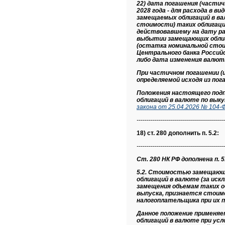
22) дата погашения (частич
2028 года - для расхода в 
замещаемых облигаций в ва
стоимости) таких облигаций
действовавшему на дату ра
выбытии замещающих облиг
(остатка номинальной стои
Центрального банка Россий
либо дата изменения валют
При частичном погашении (
определяемой исходя из по
Положения настоящего под
облигаций в валюте по вык
закона от 25.04.2026 № 104-
--------------------------------------------
18) ст. 280 дополнить п. 5.2:
--------------------------------------------
Ст. 280 НК РФ дополнена п. 5.
5.2. Стоимостью замещающи
облигаций в валюте (за ис
замещения объемам таких о
выпуска, признается стоим
налогоплательщика при их 
Данное положение применя
облигаций в валюте при усл