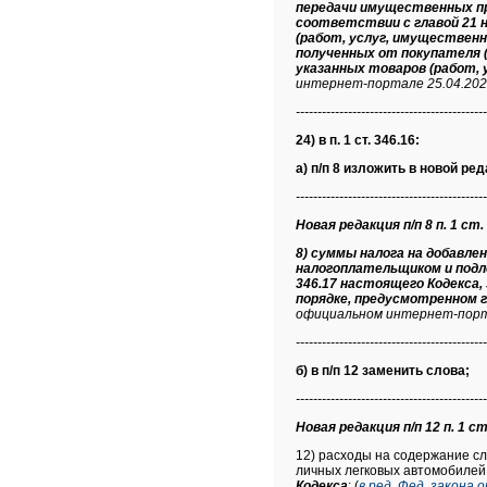
передачи имущественных пра
соответствии с главой 21 
(работ, услуг, имущественн
полученных от покупателя 
указанных товаров (работ, 
интернет-портале 25.04.202
--------------------------------------------
24) в п. 1 ст. 346.16:
а) п/п 8 изложить в новой ред
--------------------------------------------
Новая редакция п/п 8 п. 1 ст.
8) суммы налога на добавл
налогоплательщиком и подл
346.17 настоящего Кодекса
порядке, предусмотренном г
официальном интернет-порта
--------------------------------------------
б) в п/п 12 заменить слова;
--------------------------------------------
Новая редакция п/п 12 п. 1 ст
12) расходы на содержание с
личных легковых автомобилей
Кодекса
; (
в ред. Фед. закона 