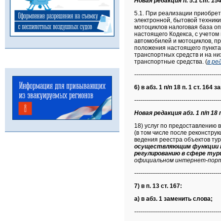
Новая редакция п. 5.1 ст. 154
5.1. При реализации приобре
электронной, бытовой техник
мотоциклов налоговая база оп
настоящего Кодекса, с учетом
автомобилей и мотоциклов, п
положения настоящего пункта
транспортных средств и на н
транспортные средства. (
в ре
--------------------------------------------
6) в абз. 1 п/п 18 п. 1 ст. 164
--------------------------------------------
Новая редакция абз. 1 п/п 18 п
18) услуг по предоставлению 
(в том числе после реконструк
ведения реестра объектов ту
осуществляющим функции по
регулированию в сфере тур
официальном интернет-порта
--------------------------------------------
7) в п. 13 ст. 167:
а) в абз. 1 заменить слова;
--------------------------------------------