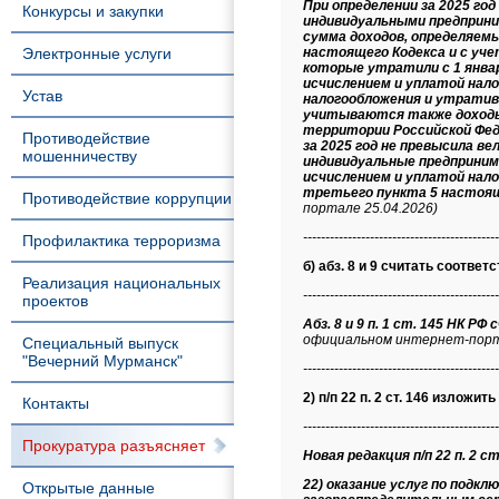
При определении за 2025 го
Конкурсы и закупки
индивидуальными предприни
сумма доходов, определяемы
Электронные услуги
настоящего Кодекса и с уче
которые утратили с 1 январ
исчислением и уплатой нал
Устав
налогообложения и утративш
учитываются также доходы в
территории Российской Фед
Противодействие
за 2025 год не превысила в
мошенничеству
индивидуальные предприним
исчислением и уплатой нало
третьего пункта 5 настоя
Противодействие коррупции
портале 25.04.2026)
--------------------------------------------
Профилактика терроризма
б) абз. 8 и 9 считать соответс
Реализация национальных
--------------------------------------------
проектов
Абз. 8 и 9 п. 1 ст. 145 НК РФ 
официальном интернет-порта
Специальный выпуск
"Вечерний Мурманск"
--------------------------------------------
2) п/п 22 п. 2 ст. 146 изложит
Контакты
--------------------------------------------
Прокуратура разъясняет
Новая редакция п/п 22 п. 2 ст
22) оказание услуг по подк
Открытые данные