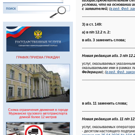
газораспределительным сет
условии, что на основании
поиск
с заявителей;
(
в ред. Фед. з
--------------------------------------------
3) в ст. 149:
а) в п/п 12.2 п. 2:
в абз. 3 заменить слова;
--------------------------------------------
Новая редакция абз. 3 п/п 12.2
ГРАФИК ПРИЕМА ГРАЖДАН
услуг, оказываемых указанным
оказываемыми ими в рамках л
Федерации
);
(
в ред. Фед. зак
--------------------------------------------
в абз. 11 заменить слова;
Схема ограничения движения в городе
--------------------------------------------
Мурманске грузового автотранспорта
длиной более 12 метров
Новая редакция абз. 11 п/п 12.
услуг, оказываемых оператор
- десятом настоящего подпун