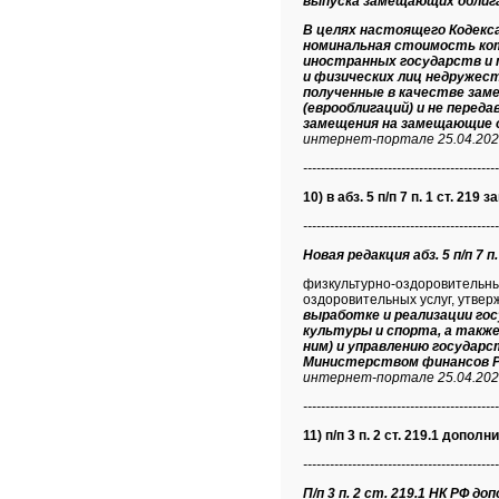
выпуска замещающих облига
В целях настоящего Кодекс
номинальная стоимость кот
иностранных государств и 
и физических лиц недружест
полученные в качестве зам
(еврооблигаций) и не пере
замещения на замещающие о
интернет-портале 25.04.202
--------------------------------------------
10) в абз. 5 п/п 7 п. 1 ст. 219
--------------------------------------------
Новая редакция абз. 5 п/п 7 п.
физкультурно-оздоровительные
оздоровительных услуг, утве
выработке и реализации го
культуры и спорта, а также
ним) и управлению государ
Министерством финансов Р
интернет-портале 25.04.202
--------------------------------------------
11) п/п 3 п. 2 ст. 219.1 допол
--------------------------------------------
П/п 3 п. 2 ст. 219.1 НК РФ доп