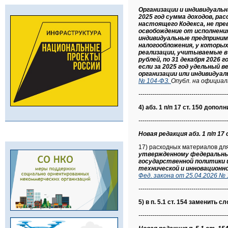
Организации и индивидуаль
2025 год сумма доходов, ра
настоящего Кодекса, не пре
освобождение от исполнения
индивидуальные предприним
налогообложения, у которых
реализации, учитываемые в 
рублей, по 31 декабря 2026
если за 2025 год удельный 
организации или индивидуал
№ 104-ФЗ.
Опубл. на официал
--------------------------------------------
4) абз. 1 п/п 17 ст. 150 допо
--------------------------------------------
Новая редакция абз. 1 п/п 17 
17) расходных материалов для
утвержденному федеральны
государственной политики и
технической и инновационн
Фед. закона от 25.04.2026 № 
--------------------------------------------
5) в п. 5.1 ст. 154 заменить сл
--------------------------------------------