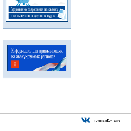
группа вКонтакте