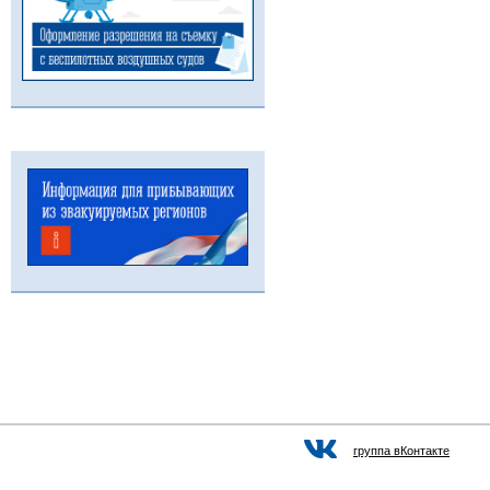
группа вКонтакте