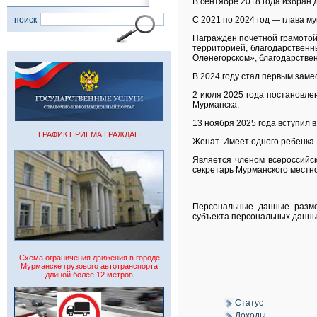
В сентябре 2018 года избран 
поиск
С 2021 по 2024 год — глава м
Награжден почетной грамотой
территорией, благодарственн
Оленегорском», благодарстве
В 2024 году стал первым зам
2 июля 2025 года постановл
Мурманска.
13 ноября 2025 года вступил 
ГРАФИК ПРИЕМА ГРАЖДАН
Женат. Имеет одного ребенка.
Является членом всероссийск
секретарь Мурманского местн
Персональные данные разме
субъекта персональных данны
Схема ограничения движения в городе
Мурманске грузового автотранспорта
длиной более 12 метров
Статус
Доходы