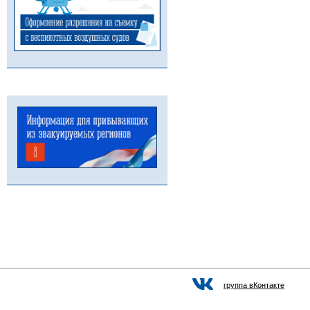
группа вКонтакте