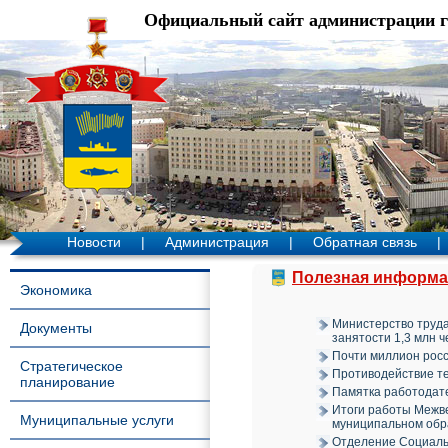
Официальный сайт администрации 
Новости
|
Администрация
|
Обратная связь
|
Полезная информа
Экономика
Министерство труда
Документы
занятости 1,3 млн ч
Почти миллион росс
Стратегическое
Противодействие те
планирование
Памятка работодат
Итоги работы Межве
Муниципальные услуги
муниципальном обра
Отделение Социаль