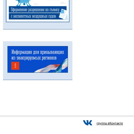
группа вКонтакте