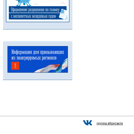
группа вКонтакте