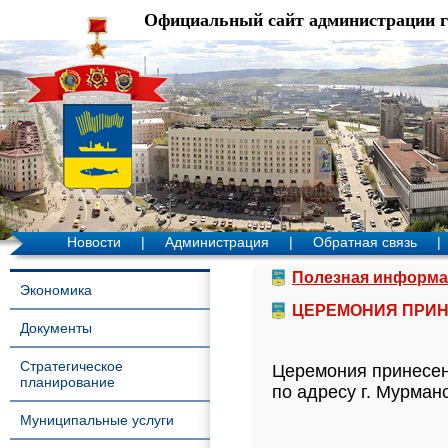
Официальный сайт администрации 
Новости
|
Администрация
|
Обратная связь
|
Полезная информа
Экономика
ЦЕРЕМОНИЯ ПРИН
Документы
Стратегическое
Церемония принесени
планирование
по адресу г. Мурман
Муниципальные услуги