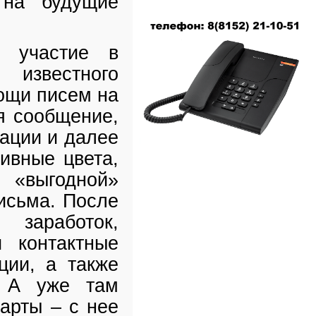
 на будущие
– участие в
 известного
ощи писем на
я сообщение,
ации и далее
ивные цвета,
 «выгодной»
исьма. После
 заработок,
 контактные
ции, а также
. А уже там
арты – с нее