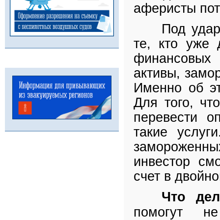
аферисты пот
Под удар
те, кто уже
финансовых 
активы, замо
Именно об эт
Для того, чт
перевести о
такие услуг
замороженн
инвестор смо
счет в двойн
Что дел
помогут не