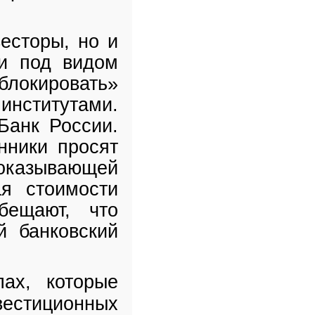
есторы, но и
ки под видом
локировать»
институтами.
Банк России.
нники просят
 оказывающей
я стоимости
бещают, что
й банковский
ах, которые
стиционных