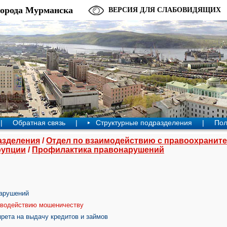
города Мурманска
ВЕРСИЯ ДЛЯ СЛАБОВИДЯЩИХ
|
Обратная связь
|
Структурные подразделения
|
Пол
азделения
/
Отдел по взаимодействию с правоохранит
рупции
/
Профилактика правонарушений
арушений
иводействию мошеничеству
рета на выдачу кредитов и займов