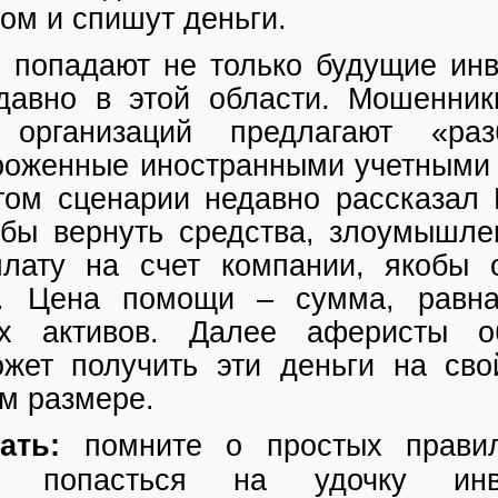
ом и спишут деньги.
 попадают не только будущие инв
 давно в этой области. Мошенни
организаций предлагают «разб
роженные иностранными учетными 
ом сценарии недавно рассказал 
обы вернуть средства, злоумышле
плату на счет компании, якобы
и. Цена помощи – сумма, равна
ых активов. Далее аферисты о
жет получить эти деньги на сво
ом размере.
ать:
помните
о простых правил
 попасться на удочку инве