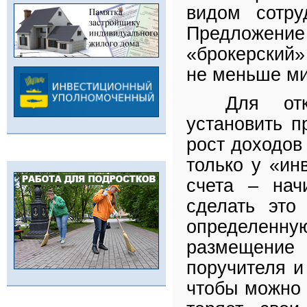
видом сотру
Предложен
«брокерский» 
не меньше м
Для от
установить п
рост доходов 
только у «ин
счета – нач
сделать это
определенную
размещение 
поручителя и
чтобы можно 