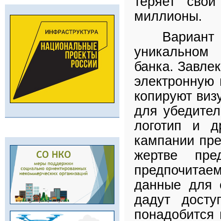
теряет сво
миллионы.
Вариант
уникальном 
банка. Завле
электронную 
копируют виз
для убедител
логотип и д
кампании пре
жертве пре
предпочитае
данные для с
дадут дост
понадобится 