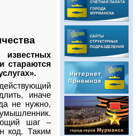
ичества
 известных
и стараются
услугах».
действующий
длить, иначе
да не нужно,
оумышленник.
ующий шаг –
н код. Таким