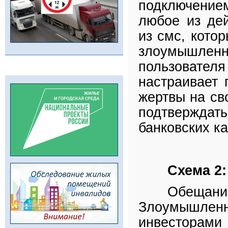
подключением
любое из дей
из смс, кото
злоумышлен
пользователя
настраивает 
жертвы на св
подтверждат
банковских к
Схема 2
Обещан
Злоумышле
инвесторами