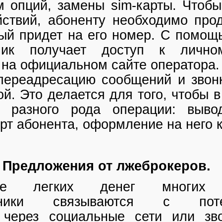
 опций, замены sim-карты. Чтобы
ствий, абоненту необходимо прод
рый придет на его номер. С помощ
ник получает доступ к лично
 на официальном сайте оператора.
переадресацию сообщений и звон
ой. Это делается для того, чтобы
ь разного рода операции: выво
арт абонента, оформление на него 
: Предложения от лжеброкеров.
ие легких денег многих п
нники связываются с поте
 через социальные сети или зв