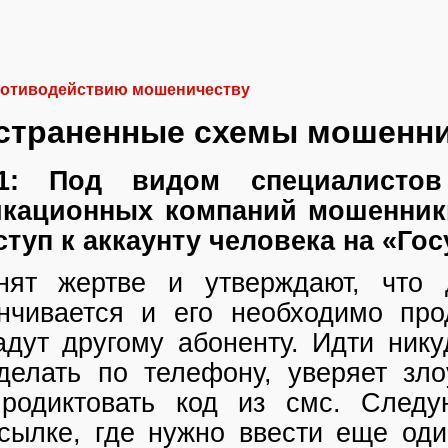
ротиводействию мошеничеству
страненные схемы мошенн
1: Под видом специалистов
икационных компаний мошенник
туп к аккаунту человека на «Гос
нят жертве и утверждают, что 
нчивается и его необходимо про
дут другому абоненту. Идти нику
делать по телефону, уверяет зл
продиктовать код из смс. След
сылке, где нужно ввести еще оди