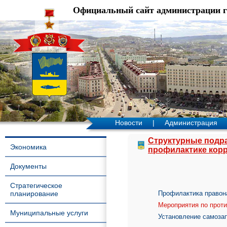
Официальный сайт администрации 
Новости
|
Администрация
Структурные подр
Экономика
профилактике кор
Документы
Стратегическое
планирование
Профилактика правон
Мероприятия по прот
Муниципальные услуги
Установление самозап