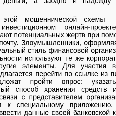
и деньги, а заодно и надежду
 этой мошеннической схемы 
инвестиционном онлайн-проекте
кают потенциальных жертв при пом
почту. Злоумышленники, оформля
уальный стиль финансовой организ
ьности используют те же корпорат
ругие элементы. Для участия в
длагается перейти по ссылке из п
дложат пройти опрос: указать
мый способ хранения средств и
вязи с представителем организа
уп к специальному приложению
ввести данные своей банковской к