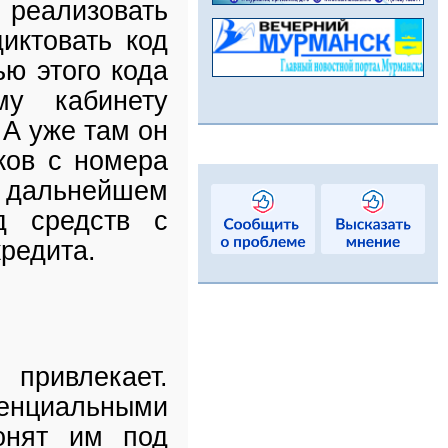
 реализовать
иктовать код
ью этого кода
му кабинету
 А уже там он
ков с номера
 в дальнейшем
д средств с
кредита.
ривлекает.
нциальными
онят им под