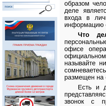
образом чело
поиск
деле являет
входа в лич
информацию о
Что дел
персональны
ГРАФИК ПРИЕМА ГРАЖДАН
офисе опера
официально
называйте н
сомневаетесь
размещен на 
Есть и 
Схема ограничения движения в городе
Мурманске грузового автотранспорта
длиной более 12 метров
представляяс
звонок с п