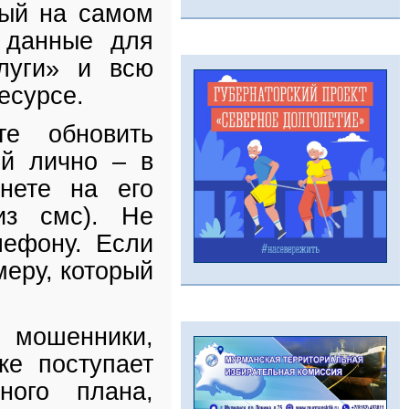
рый на самом
т данные для
луги» и всю
есурсе.
е обновить
ой лично – в
нете на его
из смс). Не
лефону. Если
меру, который
т мошенники,
же поступает
ого плана,