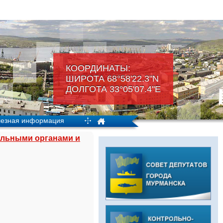
КООРДИНАТЫ:
ШИРОТА 68°58'22.3"N
ДОЛГОТА 33°05'07.4"Е
езная информация
ельными органами и