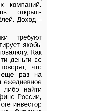
ых компаний.
шь открыть
блей. Доход –
ки требуют
тирует якобы
товалюту. Как
ти деньги со
говорят, что
 еще раз на
и ежедневное
 либо найти
фине России,
оге инвестор