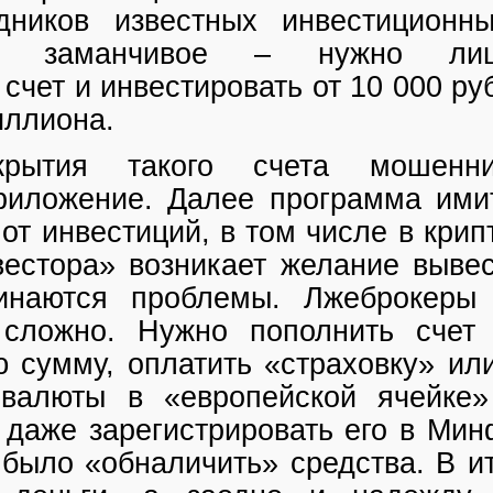
дников известных инвестиционн
ие заманчивое – нужно ли
счет и инвестировать от 10 000 ру
иллиона.
крытия такого счета мошенни
риложение. Далее программа ими
от инвестиций, в том числе в крип
вестора» возникает желание вывес
инаются проблемы. Лжеброкеры 
 сложно. Нужно пополнить счет
 сумму, оплатить «страховку» ил
валюты в «европейской ячейке»
 даже зарегистрировать его в Мин
было «обналичить» средства. В ит