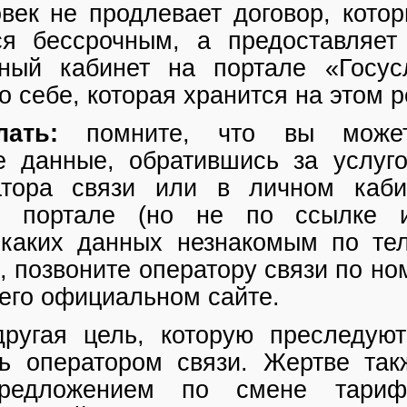
век не продлевает договор, кото
ся бессрочным, а предоставляе
ный кабинет на портале «Госус
 себе, которая хранится на этом р
ать:
помните, что вы может
е данные, обратившись за услуг
тора связи или в личном каби
м портале (но не по ссылке 
икаких данных незнакомым по те
, позвоните оператору связи по но
его официальном сайте.
другая цель, которую преследую
ь оператором связи. Жертве так
редложением по смене тарифн