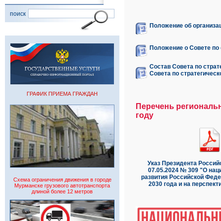
поиск
Положение об организа
Положение о Совете по
Состав Совета по стра
Совета по стратегичес
ГРАФИК ПРИЕМА ГРАЖДАН
Перечень региональн
году
Указ Президента Россий
07.05.2024 № 309 "О на
развития Российской Феде
Схема ограничения движения в городе
2030 года и на перспект
Мурманске грузового автотранспорта
длиной более 12 метров