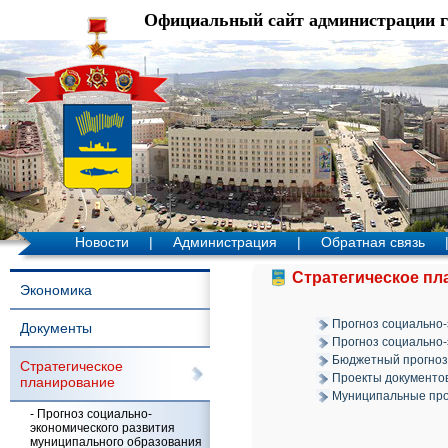
Официальный сайт администрации 
Новости
|
Администрация
|
Обратная связь
Стратегическое п
Экономика
Прогноз социально-
Документы
Прогноз социально-
Бюджетный прогноз
Стратегическое
Проекты документов
планирование
Муниципальные пр
- Прогноз социально-
экономического развития
муниципального образования