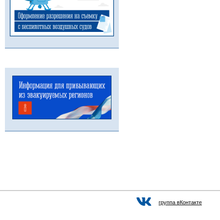
группа вКонтакте