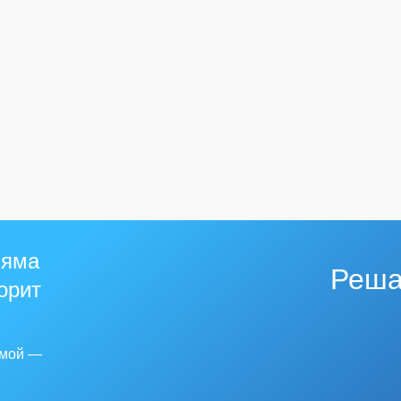
 яма
Реша
горит
емой —