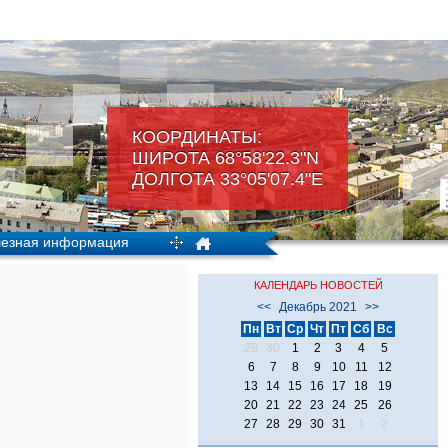
КООРДИНАТЫ:
ШИРОТА 68°58'22.3"N
ДОЛГОТА 33°05'07.4"Е
езная информация
КАЛЕНДАРЬ НОВОСТЕЙ
<<
Декабрь 2021
>>
Пн
Вт
Ср
Чт
Пт
Сб
Вс
29
30
1
2
3
4
5
6
7
8
9
10
11
12
13
14
15
16
17
18
19
20
21
22
23
24
25
26
27
28
29
30
31
1
2