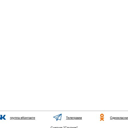
группа вКонтакте
Телеграмм
Однокласни
Счетчик "Спутник"