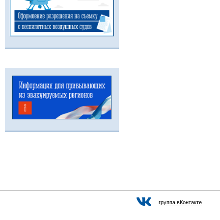
группа вКонтакте