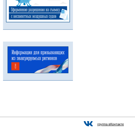
группа вКонтакте