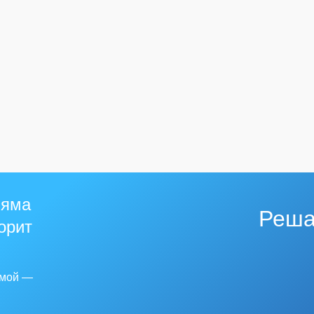
 яма
Реша
горит
емой —