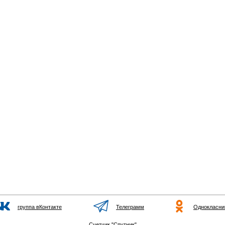
группа вКонтакте
Телеграмм
Однокласни
Счетчик "Спутник"