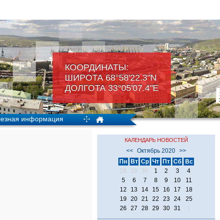
КООРДИНАТЫ:
ШИРОТА 68°58'22.3"N
ДОЛГОТА 33°05'07.4"Е
езная информация
КАЛЕНДАРЬ НОВОСТЕЙ
<<
Октябрь 2020
>>
Пн
Вт
Ср
Чт
Пт
Сб
Вс
28
29
30
1
2
3
4
5
6
7
8
9
10
11
12
13
14
15
16
17
18
19
20
21
22
23
24
25
26
27
28
29
30
31
1