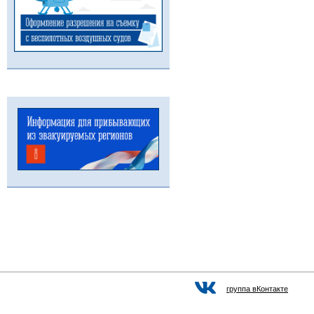
группа вКонтакте