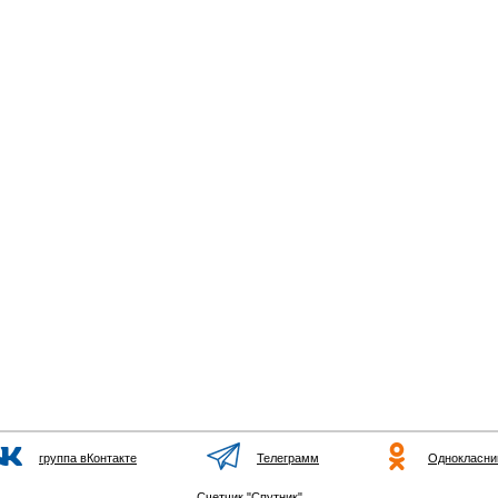
группа вКонтакте
Телеграмм
Однокласни
Счетчик "Спутник"