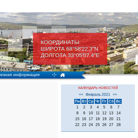
КООРДИНАТЫ:
ШИРОТА 68°58'22.3"N
ДОЛГОТА 33°05'07.4"Е
езная информация
КАЛЕНДАРЬ НОВОСТЕЙ
<<
Февраль 2021
>>
Пн
Вт
Ср
Чт
Пт
Сб
Вс
1
2
3
4
5
6
7
8
9
10
11
12
13
14
15
16
17
18
19
20
21
22
23
24
25
26
27
28