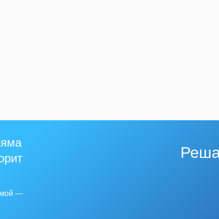
 яма
Реша
горит
емой —