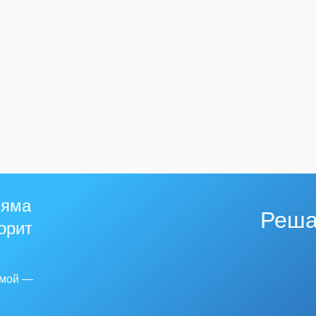
 яма
Реша
горит
емой —