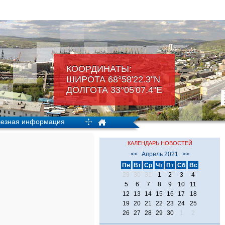
КООРДИНАТЫ:
ШИРОТА 68°58'22.3"N
ДОЛГОТА 33°05'07.4"Е
езная информация
КАЛЕНДАРЬ НОВОСТЕЙ
<<
Апрель 2021
>>
Пн
Вт
Ср
Чт
Пт
Сб
Вс
29
30
31
1
2
3
4
5
6
7
8
9
10
11
12
13
14
15
16
17
18
19
20
21
22
23
24
25
26
27
28
29
30
1
2