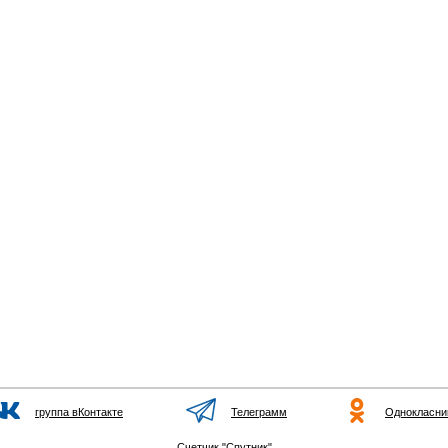
группа вКонтакте
Телеграмм
Однокласни
Счетчик "Спутник"