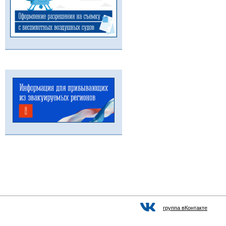
группа вКонтакте