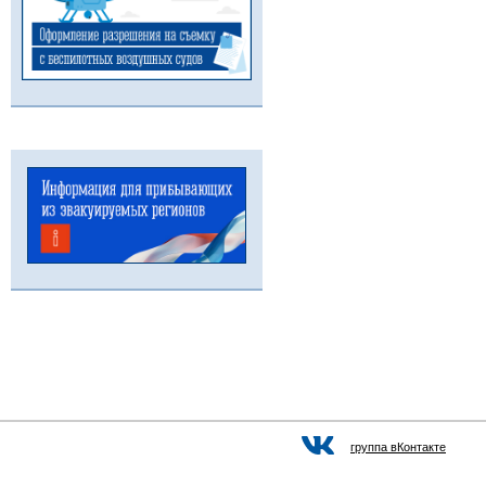
группа вКонтакте