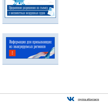
группа вКонтакте