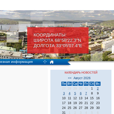
КООРДИНАТЫ:
ШИРОТА 68°58'22.3"N
ДОЛГОТА 33°05'07.4"Е
езная информация
КАЛЕНДАРЬ НОВОСТЕЙ
<<
Август 2026
Пн
Вт
Ср
Чт
Пт
Сб
Вс
27
28
29
30
31
1
2
3
4
5
6
7
8
9
10
11
12
13
14
15
16
17
18
19
20
21
22
23
24
25
26
27
28
29
30
31
1
2
3
4
5
6