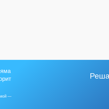
 яма
Реша
горит
емой —