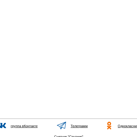
группа вКонтакте
Телеграмм
Однокласни
Счетчик "Спутник"