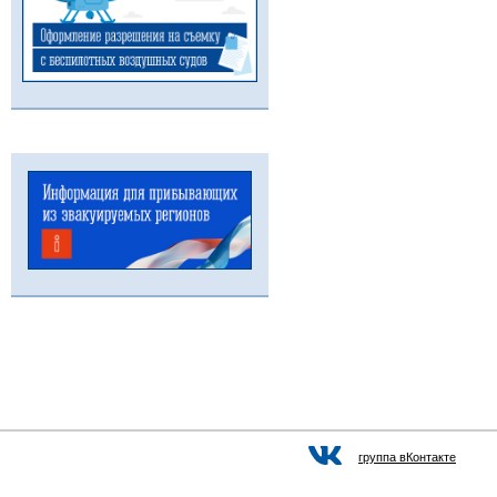
группа вКонтакте