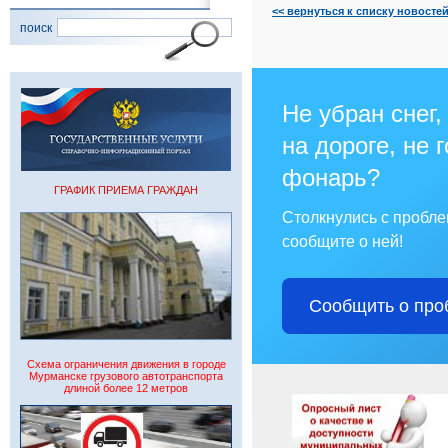
<< вернуться к списку новосте
поиск
Не убран снег,
на дороге, не 
фонарь?
ГРАФИК ПРИЕМА ГРАЖДАН
Столкнулись с пробл
сообщите о ней!
Сообщить о про
Схема ограничения движения в городе
Мурманске грузового автотранспорта
длиной более 12 метров