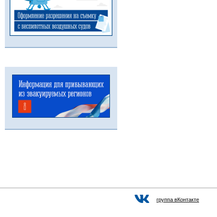
группа вКонтакте