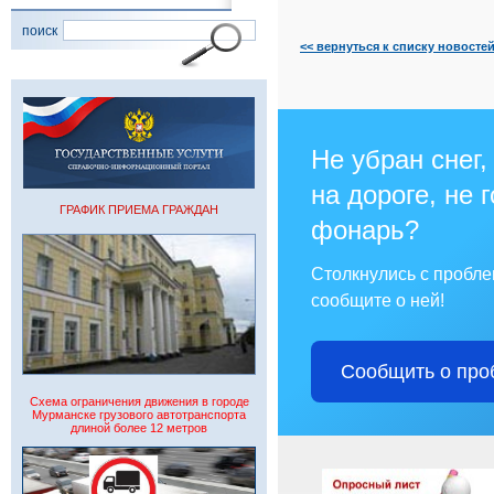
поиск
<< вернуться к списку новосте
Не убран снег,
на дороге, не 
ГРАФИК ПРИЕМА ГРАЖДАН
фонарь?
Столкнулись с пробл
сообщите о ней!
Сообщить о про
Схема ограничения движения в городе
Мурманске грузового автотранспорта
длиной более 12 метров