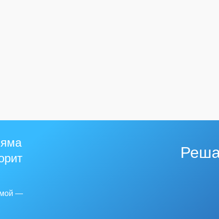
 яма
Реша
горит
емой —