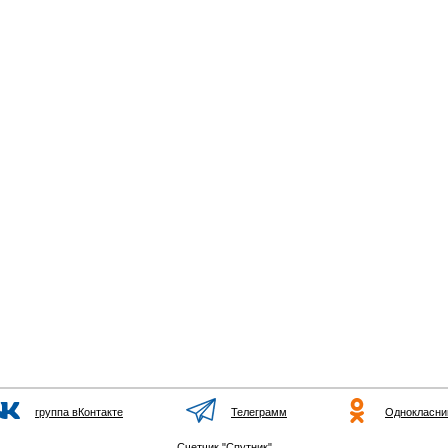
группа вКонтакте
Телеграмм
Однокласни
Счетчик "Спутник"