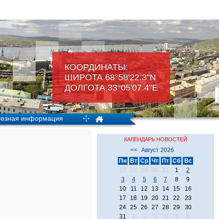
КООРДИНАТЫ:
ШИРОТА 68°58'22.3"N
ДОЛГОТА 33°05'07.4"Е
езная информация
КАЛЕНДАРЬ НОВОСТЕЙ
<<
Август 2026
Пн
Вт
Ср
Чт
Пт
Сб
Вс
27
28
29
30
31
1
2
3
4
5
6
7
8
9
10
11
12
13
14
15
16
17
18
19
20
21
22
23
24
25
26
27
28
29
30
31
1
2
3
4
5
6