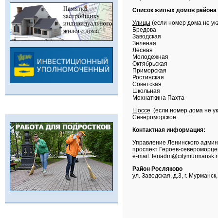
Список жилых домов района
Улицы
(если номер дома не ука
Бредова
Заводская
Зеленая
Лесная
Молодежная
Октябрьская
Приморская
Ростинская
Советская
Школьная
Мохнаткина Пахта
Шоссе
(если номер дома не ука
Североморское
Контактная информация:
Управление Ленинского админ
проспект Героев-североморцев, 
е-mail: lenadm@citymurmansk.r
Район Росляково
ул. Заводская, д.3, г. Мурманск