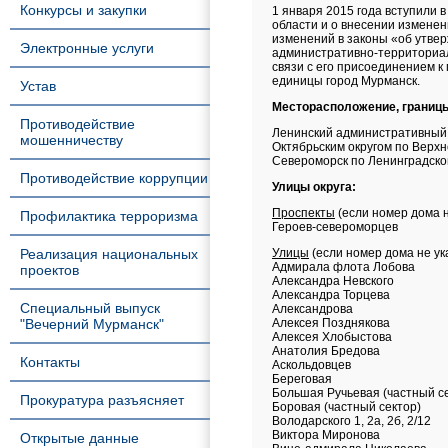
Конкурсы и закупки
1 января 2015 года вступили
области и о внесении измене
изменений в законы «об утве
Электронные услуги
административно-территориал
связи с его присоединением к
единицы город Мурманск.
Устав
Месторасположение, границ
Противодействие
Ленинский административный о
мошенничеству
Октябрьским округом по Верхне
Североморск по Ленинградском
Противодействие коррупции
Улицы округа:
Проспекты
(если номер дома н
Профилактика терроризма
Героев-cевероморцев
Реализация национальных
Улицы
(если номер дома не ука
Адмирала флота Лобова
проектов
Александра Невского
Александра Торцева
Специальный выпуск
Александрова
"Вечерний Мурманск"
Алексея Позднякова
Алексея Хлобыстова
Анатолия Бредова
Контакты
Аскольдовцев
Береговая
Большая Ручьевая (частный с
Прокуратура разъясняет
Боровая (частный сектор)
Володарского 1, 2а, 2б, 2/12
Виктора Миронова
Открытые данные