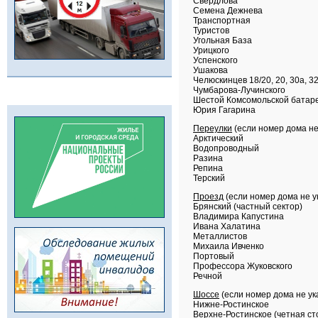
Свердлова
Семена Дежнева
Транспортная
Туристов
Угольная База
Урицкого
Успенского
Ушакова
Челюскинцев 18/20, 20, 30а, 32
Чумбарова-Лучинского
Шестой Комсомольской батар
Юрия Гагарина
Переулки
(если номер дома не 
Арктический
Водопроводный
Разина
Репина
Терский
Проезд
(если номер дома не ук
Брянский (частный сектор)
Владимира Капустина
Ивана Халатина
Металлистов
Михаила Ивченко
Портовый
Профессора Жуковского
Речной
Шоссе
(если номер дома не ука
Нижне-Ростинское
Верхне-Ростинское (четная ст