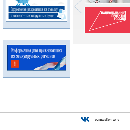
группа вКонтакте