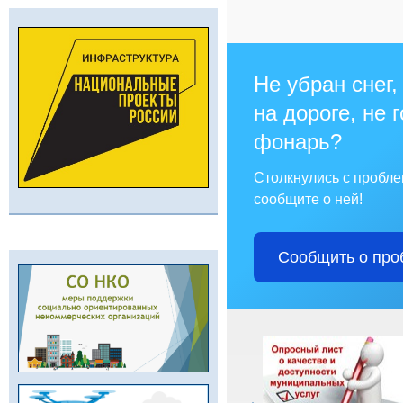
Не убран снег,
на дороге, не 
фонарь?
Столкнулись с пробл
сообщите о ней!
Сообщить о про