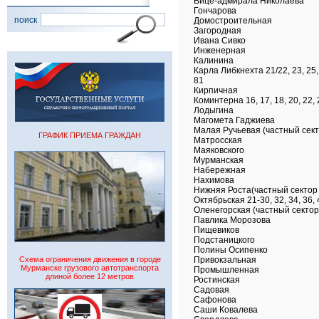
Вице-адмирала Николаева
Гончарова
поиск
Домостроительная
Загородная
Ивана Сивко
Инженерная
Калинина
Карла Либкнехта 21/22, 23, 25, 27
81
Кирпичная
Коминтерна 16, 17, 18, 20, 22, 
Лодыгина
Магомета Гаджиева
Малая Ручьевая (частный сект
ГРАФИК ПРИЕМА ГРАЖДАН
Матросская
Маяковского
Мурманская
Набережная
Нахимова
Нижняя Роста(частный сектор
Октябрьская 21-30, 32, 34, 36, 
Оленегорская (частный сектор
Павлика Морозова
Пищевиков
Подстаницкого
Полины Осипенко
Схема ограничения движения в городе
Привокзальная
Мурманске грузового автотранспорта
Промышленная
длиной более 12 метров
Ростинская
Садовая
Сафонова
Саши Ковалева