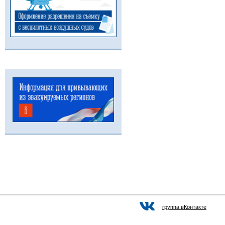
группа вКонтакте