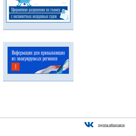
группа вКонтакте