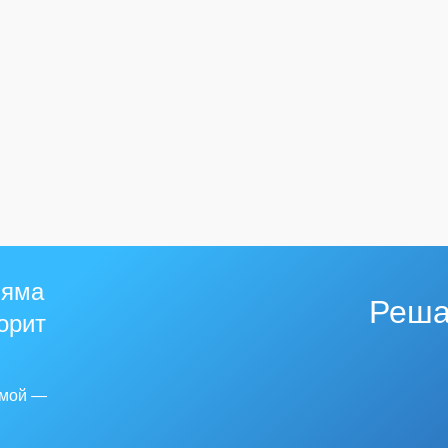
 яма
Реша
горит
емой —