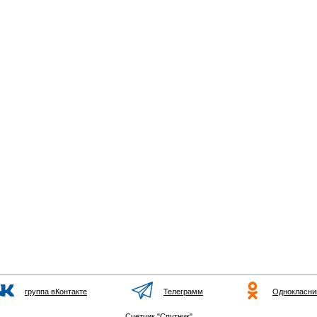
группа вКонтакте
Телеграмм
Однокласни
Счетчик "Спутник"