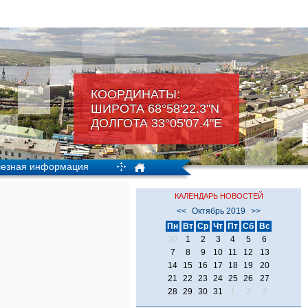
КООРДИНАТЫ:
ШИРОТА 68°58'22.3"N
ДОЛГОТА 33°05'07.4"Е
езная информация
КАЛЕНДАРЬ НОВОСТЕЙ
<<
Октябрь 2019
>>
Пн
Вт
Ср
Чт
Пт
Сб
Вс
30
1
2
3
4
5
6
7
8
9
10
11
12
13
14
15
16
17
18
19
20
21
22
23
24
25
26
27
28
29
30
31
1
2
3