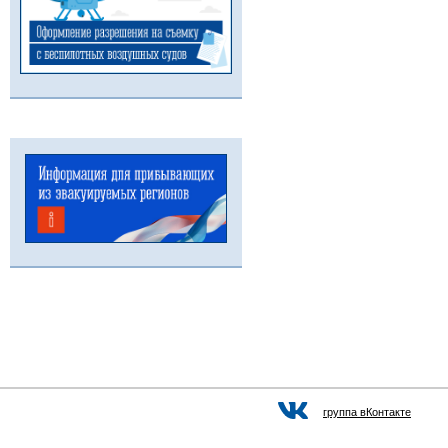
группа вКонтакте