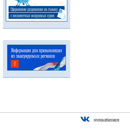
группа вКонтакте