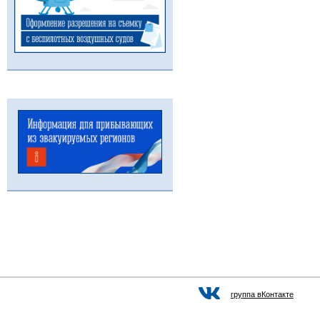
группа вКонтакте