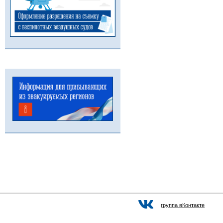
группа вКонтакте