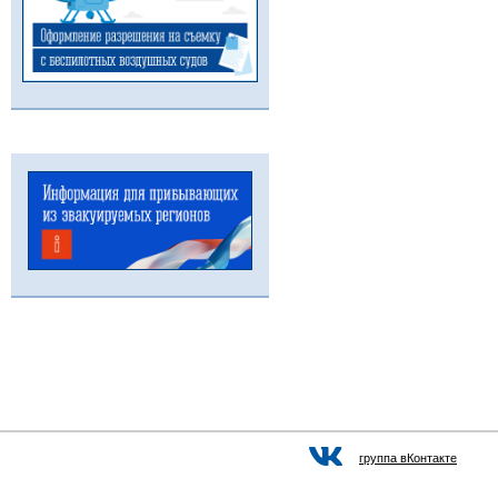
группа вКонтакте