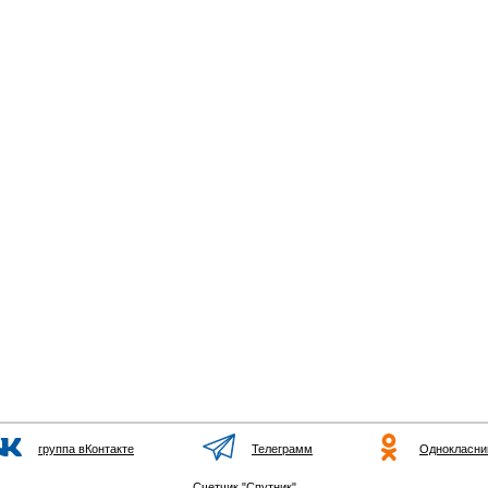
группа вКонтакте
Телеграмм
Однокласни
Счетчик "Спутник"