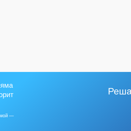
 яма
Реша
горит
емой —