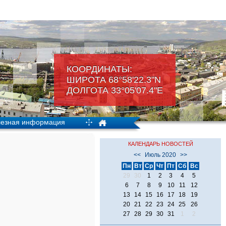
КООРДИНАТЫ:
ШИРОТА 68°58'22.3"N
ДОЛГОТА 33°05'07.4"Е
езная информация
КАЛЕНДАРЬ НОВОСТЕЙ
<<
Июль 2020
>>
Пн
Вт
Ср
Чт
Пт
Сб
Вс
29
30
1
2
3
4
5
6
7
8
9
10
11
12
13
14
15
16
17
18
19
20
21
22
23
24
25
26
27
28
29
30
31
1
2