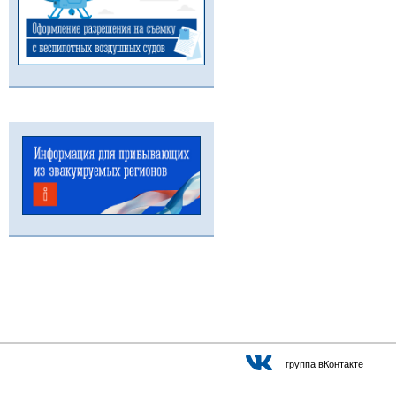
группа вКонтакте