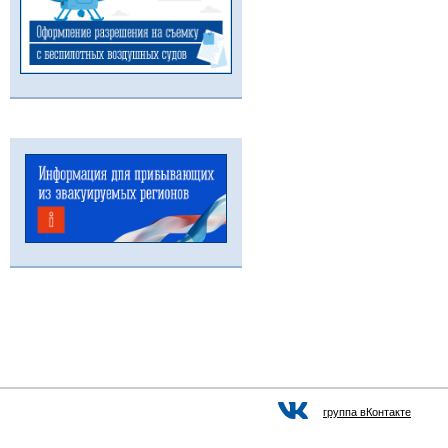
группа вКонтакте