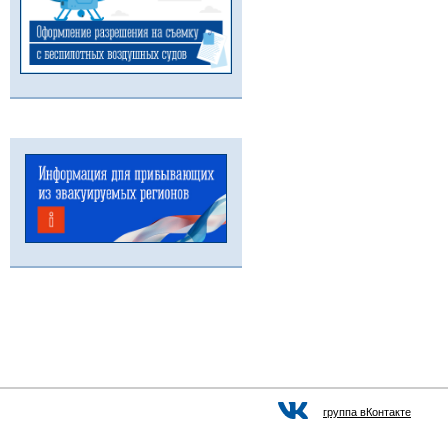
группа вКонтакте